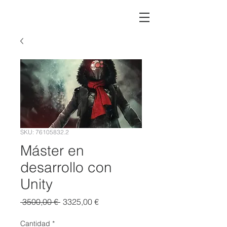
SKU: 76105832.2
Máster en
desarrollo con
Unity
Precio
Precio
 3500,00 € 
3325,00 €
de
oferta
Cantidad
*