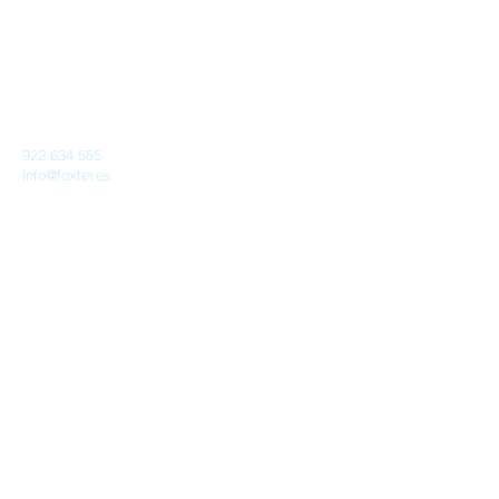
Proyecto Foxter, SL
B76753730
922 634 555
info@foxter.es
Rambla de Santa Cruz de Tenerife 142
CP 38001
Santa Cruz de Tenerife
consúltanos