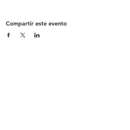
Compartir este evento
Proyecto Foxter, SL
B76753730
922 634 555
info@foxter.es
Rambla de Santa Cruz de Tenerife 142
CP 38001
Santa Cruz de Tenerife
consúltanos