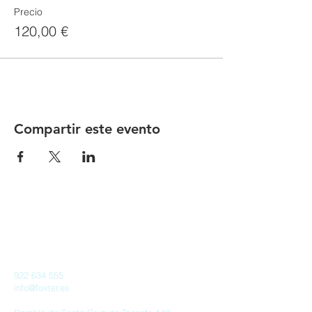
Precio
120,00 €
Compartir este evento
Proyecto Foxter, SL
B76753730
922 634 555
info@foxter.es