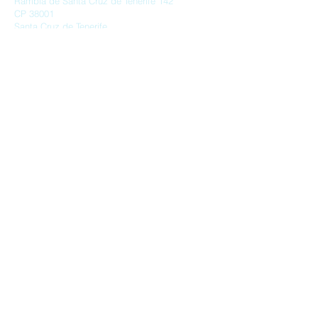
Rambla de Santa Cruz de Tenerife 142
CP 38001
Santa Cruz de Tenerife
consúltanos
Send Us