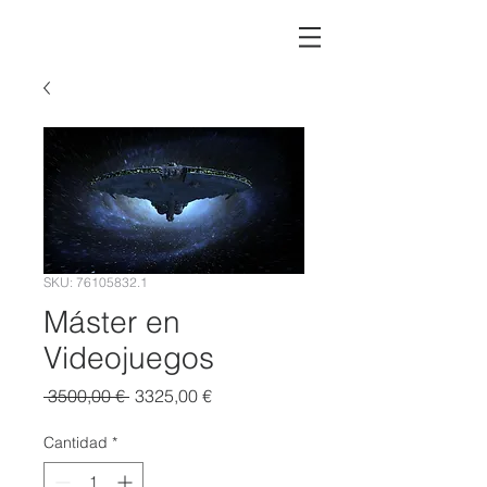
SKU: 76105832.1
Máster en
Videojuegos
Precio
Precio
 3500,00 € 
3325,00 €
de
oferta
Cantidad
*